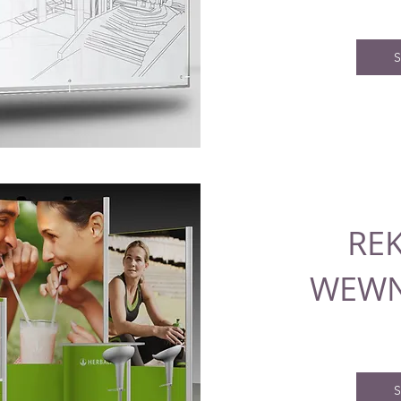
S
RE
WEWN
S