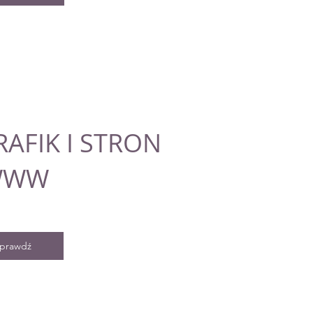
RAFIK I STRON
WWW
prawdź