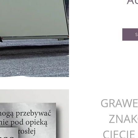
S
GRAWE
ZNAK
CIECI