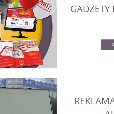
GADZETY
S
REKLAMA
A