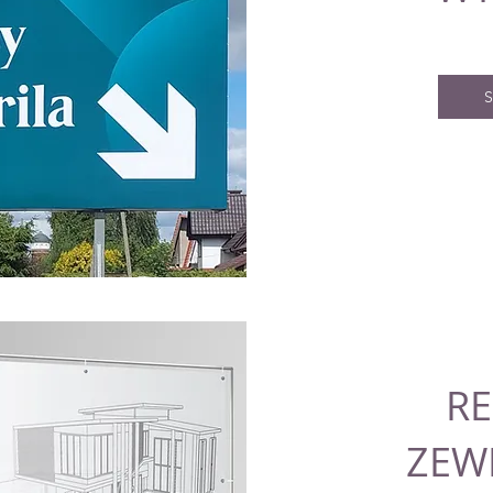
S
R
ZEW