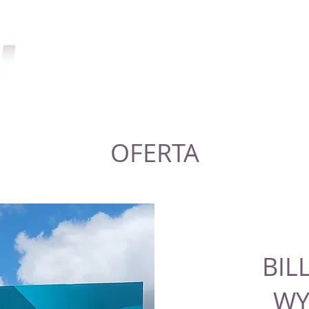
HOME
O NAS
OFERTA
BIL
WY