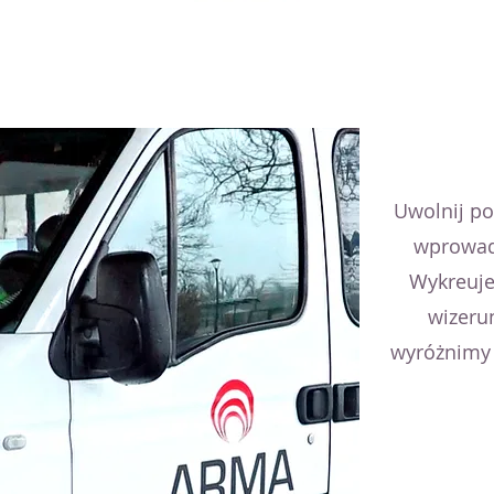
Uwolnij po
wprowad
Wykreuje
wizerun
wyróżnimy j