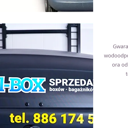
Gwara
wodoodpo
ora od