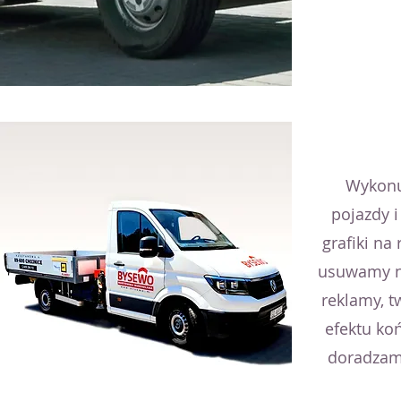
Wykonu
pojazdy i
grafiki na 
usuwamy n
reklamy, t
efektu ko
doradzam