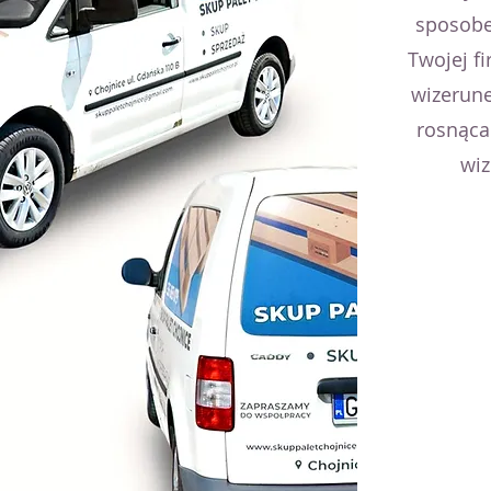
sposobe
Twojej f
wizerune
rosnąca 
wiz