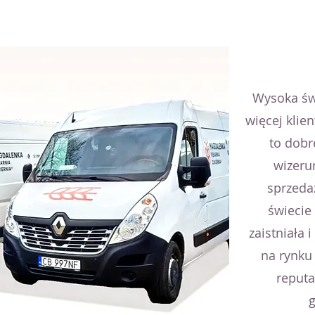
Wysoka św
więcej klie
to dobr
wizeru
sprzeda
świecie
zaistniała 
na rynku 
reputa